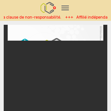
Nutze das POtential deiner Kryptowährungen
Geld verdienen - Info
Monitor your performance and
earnings in francaise real-time
 la clause de non-responsabilité. +++ Affilié indépendant 
view Skainet Channel on Youtube
francaise - Skainet
Systems
Live Traffic Feed
A visitor from
Singapore
viewed "
•
CannerGrow Erfahrungen : Dein…
"
3 hrs
37 mins ago
Get Script
Real Time
Tracking ON