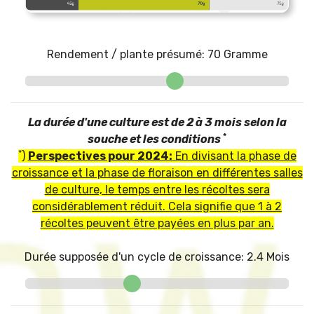
Rendement / plante présumé:
70
Gramme
La durée d'une culture est de 2 à 3 mois selon la
*
souche et les conditions
*
)
Perspectives pour 2024:
En divisant la phase de
croissance et la phase de floraison en différentes salles
de culture, le temps entre les récoltes sera
considérablement réduit. Cela signifie que 1 à 2
récoltes peuvent être payées en plus par an.
Durée supposée d'un cycle de croissance:
2.4
Mois