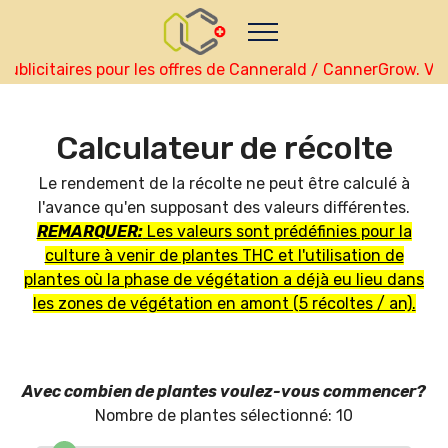
Nutze das POtential deiner Kryptowährungen
Geld verdienen - Info
Monitor your performance and
earnings in francaise real-time
licitaires pour les offres de Cannerald / CannerGrow. Veuil
view Skainet Channel on Youtube
francaise - Skainet
Systems
Calculateur de récolte
Live Traffic Feed
A visitor from
Singapore
viewed "
•
Le rendement de la récolte ne peut être calculé à
CannerGrow Erfahrungen : Dein…
"
12
mins ago
l'avance qu'en supposant des valeurs différentes.
Get Script
Real Time
Tracking ON
REMARQUER:
Les valeurs sont prédéfinies pour la
culture à venir de plantes THC et l'utilisation de
plantes où la phase de végétation a déjà eu lieu dans
les zones de végétation en amont (5 récoltes / an).
Avec combien de plantes voulez-vous commencer?
Nombre de plantes sélectionné:
10