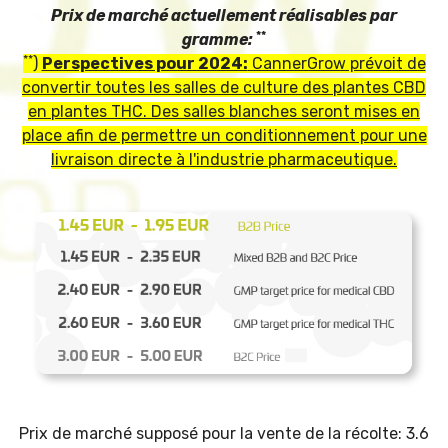
Prix ​​de marché actuellement réalisables par
**
gramme:
**
)
Perspectives pour 2024:
CannerGrow prévoit de
convertir toutes les salles de culture des plantes CBD
en plantes THC. Des salles blanches seront mises en
place afin de permettre un conditionnement pour une
livraison directe à l'industrie pharmaceutique.
Prix ​​de marché supposé pour la vente de la récolte:
3.6