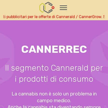
Nutze das POtential deiner Kryptowährungen
Geld verdienen - Info
Monitor your performance and
earnings in italiano real-time
pubblicitari per le offerte di Cannerald / CannerGrow. Si p
view Skainet Channel on Youtube
italiano - Skainet
Systems
Live Traffic Feed
A visitor from
San Francisco,
California
viewed "
CANNERREC
• CannerGrow
Erfahrungen : Dein…
"
10 mins ago
Get Script
Real Time
Tracking ON
Il segmento Cannerald per
i prodotti di consumo
La cannabis non è solo un problema in
campo medico.
Anche la cannabis sta diventando sempre