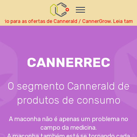
Nutze das POtential deiner Kryptowährungen
Geld verdienen - Info
Monitor your performance and
earnings in portugues real-time
rio para as ofertas de Cannerald / CannerGrow. Leia també
view Skainet Channel on Youtube
portugues -
Skainet Systems
Live Traffic Feed
A visitor from
Beijing
viewed "
•
CANNERREC
CannerGrow by Cannerald评论：您对
Cannerald的…
"
35 mins ago
Get Script
Real Time
Tracking ON
O segmento Cannerald de
produtos de consumo
A maconha não é apenas um problema no
campo da medicina.
A maconha também está se tornando cada