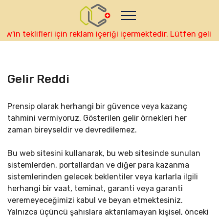
Nutze das POtential deiner Kryptowährungen
Geld verdienen - Info
Monitor your performance and
earnings in tuerk real-time
'in teklifleri için reklam içeriği içermektedir. Lütfen geli
view Skainet Channel on Youtube
tuerk - Skainet
Systems
Live Traffic Feed
Gelir Reddi
A visitor from
Singapore
viewed "
•
CannerGrow by Cannerald - Cannerald /
…
"
42 mins ago
Prensip olarak herhangi bir güvence veya kazanç
Get Script
Real Time
Tracking ON
tahmini vermiyoruz. Gösterilen gelir örnekleri her
zaman bireyseldir ve devredilemez.
Bu web sitesini kullanarak, bu web sitesinde sunulan
sistemlerden, portallardan ve diğer para kazanma
sistemlerinden gelecek beklentiler veya karlarla ilgili
herhangi bir vaat, teminat, garanti veya garanti
veremeyeceğimizi kabul ve beyan etmektesiniz.
Yalnızca üçüncü şahıslara aktarılamayan kişisel, önceki