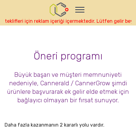
Nutze das POtential deiner Kryptowährungen
Geld verdienen - Info
Monitor your performance and
earnings in tuerk real-time
klifleri için reklam içeriği içermektedir. Lütfen gelir beya
view Skainet Channel on Youtube
tuerk - Skainet
Systems
Live Traffic Feed
Öneri programı
A visitor from
Beijing
viewed "
•
CannerGrow by Cannerald -…
"
44 mins
ago
Get Script
Real Time
Tracking ON
Büyük başarı ve müşteri memnuniyeti
nedeniyle, Cannerald / CannerGrow şimdi
ürünlere başvurarak ek gelir elde etmek için
bağlayıcı olmayan bir fırsat sunuyor.
Daha fazla kazanmanın 2 kararlı yolu vardır.