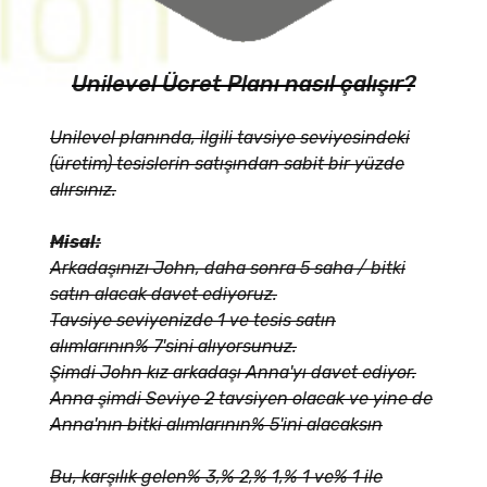
Unilevel Ücret Planı nasıl çalışır?
Unilevel planında, ilgili tavsiye seviyesindeki
(üretim) tesislerin satışından sabit bir yüzde
alırsınız.
Misal:
Arkadaşınızı John, daha sonra 5 saha / bitki
satın alacak davet ediyoruz.
Tavsiye seviyenizde 1 ve tesis satın
alımlarının% 7'sini alıyorsunuz.
Şimdi John kız arkadaşı Anna'yı davet ediyor.
Anna şimdi Seviye 2 tavsiyen olacak ve yine de
Anna'nın bitki alımlarının% 5'ini alacaksın
Bu, karşılık gelen% 3,% 2,% 1,% 1 ve% 1 ile