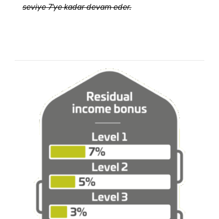
seviye 7'ye kadar devam eder.