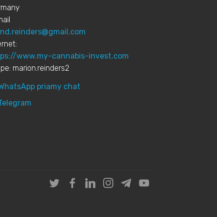
rmany
ail
rnd.reinders@gmail.com
ernet:
tps://www.my-cannabis-invest.com
pe: marion.reinders2
WhatsApp priamy chat
Telegram