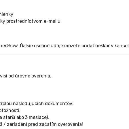
dmienky
uky prostredníctvom e-mailu
erGrow. Ďalšie osobné údaje môžete pridať neskôr v kancelá
isí od úrovne overenia.
trolou nasledujúcich dokumentov:
otožnosti.
 starší ako 3 mesiace).
i / zariadení pred začatím overovania!