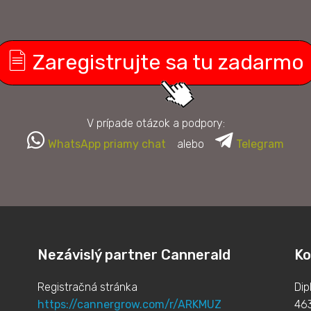
Zaregistrujte sa tu zadarmo
V prípade otázok a podpory:
WhatsApp priamy chat
alebo
Telegram
Nezávislý partner Cannerald
Ko
Registračná stránka
Dip
https://cannergrow.com/r/ARKMUZ
46