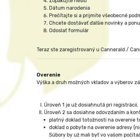
Zopakujte heslo
Dátum narodenia
Prečítajte si a prijmite všeobecné po
Chcete dostávať ďalšie novinky a pon
Odoslať formulár
Teraz ste zaregistrovaný u Cannerald / Cann
Overenie
Výška a druh možných vkladov a výberov záv
Úroveň 1 je už dosiahnutá pri registrácii.
Úroveň 2 sa dosiahne odovzdaním a kon
platný doklad totožnosti na overenie t
doklad o pobyte na overenie adresy (nie
Súbory by už mali byť vo vašom počítač