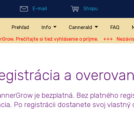
E-mail
Shopu
s in slovensky real-time
tems
Prehľad
Info
Cannerald
FAQ
 Prečítajte si tiež vyhlásenie o príjme. +++ Nezávislá pr
egistrácia a overovan
annerGrow je bezplatná. Bez platného regi
cia. Po registrácii dostanete svoj vlastný