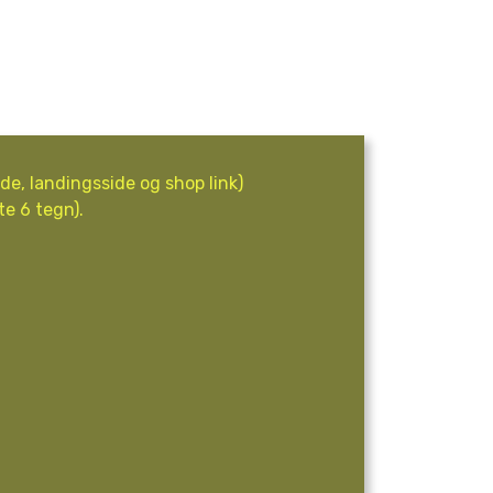
de, landingsside og shop link)
te 6 tegn).