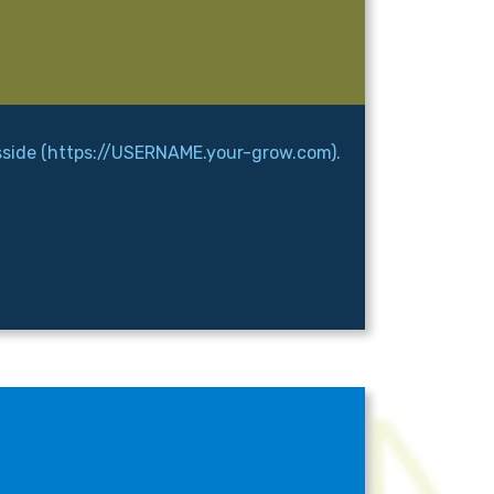
sside (https://USERNAME.your-grow.com).