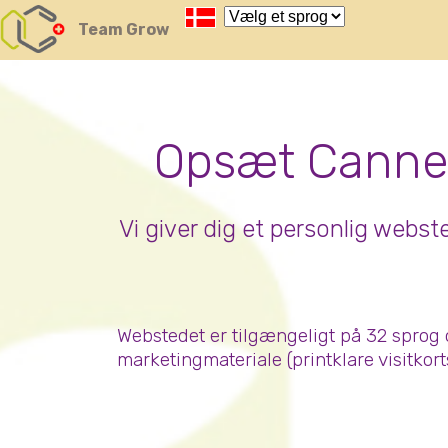
Nutze das POtential deiner Kryptowährungen
Team Grow
Geld verdienen - Info
Monitor your performance and earnin
view Skainet Channel on Youtube
dansk - Skainet Systems
Live Traffic Feed
A visitor from
Beijing
viewed "
•
CannerGrow by Cannerald评论：您对
Opsæt Canner
Cannerald的…
"
2 hrs 48 mins ago
Get Script
Real Time
Tracking ON
Vi giver dig et personlig web
Webstedet er tilgængeligt på 32 sprog 
marketingmateriale (printklare visitkor