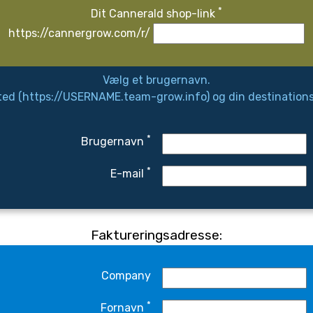
*
Dit Cannerald shop-link
https://cannergrow.com/r/
Vælg et brugernavn.
sted (https://USERNAME.team-grow.info) og din destination
*
Brugernavn
*
E-mail
Faktureringsadresse:
Company
*
Fornavn