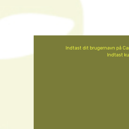
Indtast dit brugernavn på Can
Indtast ku