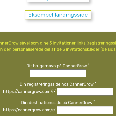
Eksempel landingsside
nerGrow såvel som dine 3 invitationer links (registreringssi
n den personaliserede del af de 3 invitationskæder (de sids
*
Dit brugernavn på CannerGrow
*
Din registreringsside hos CannerGrow
https://cannergrow.com/r/
*
Din destinationsside på CannerGrow
https://cannergrow.com/r/