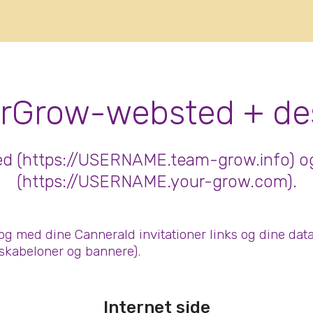
gs in dansk real-time
Grow-websted + des
sted (https://USERNAME.team-grow.info) og
(https://USERNAME.your-grow.com).
og med dine Cannerald invitationer links og dine data
tskabeloner og bannere).
Internet side