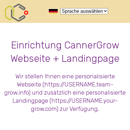
Nutze das POtential deiner Kryptowährungen
Geld verdienen - Info
Monitor your performance and
earnings in deutsch real-time
view Skainet Channel on Youtube
deutsch - Skainet
Systems
Live Traffic Feed
Einrichtung CannerGrow
A visitor from
Beijing
viewed "
•
CannerGrow by Cannerald评论：您对
Webseite + Landingpage
Cannerald的…
"
2 hrs 35 mins ago
Get Script
Real Time
Tracking ON
Wir stellen Ihnen eine personalisierte
Webseite (https://USERNAME.team-
grow.info) und zusätzlich eine personalisierte
Landingpage (https://USERNAME.your-
grow.com) zur Verfügung.