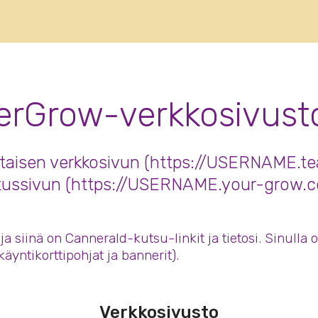
gs in suomalainen real-time
ystems
rGrow-verkkosivusto 
htaisen verkkosivun (https://USERNAME.t
itussivun (https://USERNAME.your-grow.c
ja siinä on Cannerald-kutsu-linkit ja tietosi. Sinull
käyntikorttipohjat ja bannerit).
Verkkosivusto