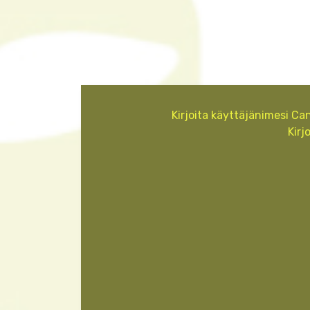
Kirjoita käyttäjänimesi Ca
Kirj