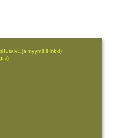
oitussivu ja myymälälinkki)
kiä).