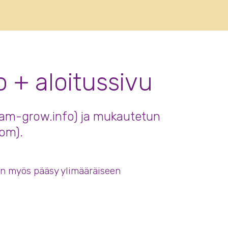
+ aloitussivu
eam-grow.info) ja mukautetun
om).
a on myös pääsy ylimääräiseen