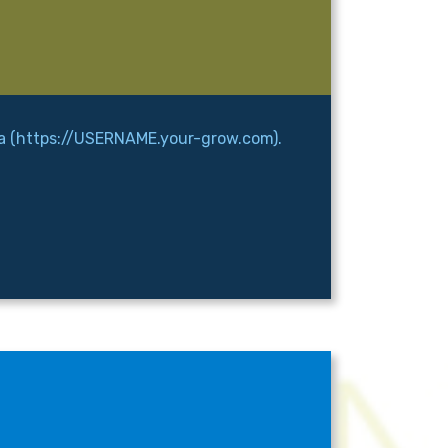
ua (https://USERNAME.your-grow.com).