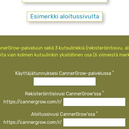
Esimerkki aloitussivulta
nnerGrow-palveluun sekä 3 kutsulinkkiä (rekisteröintisivu, al
oita vain kolmen kutsulinkin yksilöllinen osa (6 viimeistä merk
*
Käyttäjätunnuksesi CannerGrow-palvelussa
*
Rekisteröintisivusi CannerGrow'ssa
https://cannergrow.com/r/
*
Aloitussivusi CannerGrow'ssa
https://cannergrow.com/r/