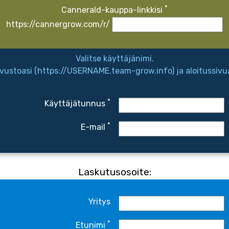
*
Cannerald-kauppa-linkkisi
https://cannergrow.com/r/
Valitse käyttäjänimi.
vustoasi (https://USERNAME.team-grow.info) ja aloitussiv
*
Käyttäjätunnus
*
E-mail
Laskutusosoite:
Yritys
*
Etunimi