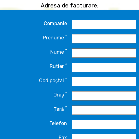
Adresa de facturare:
Companie
*
Prenume
*
Nume
*
Rutier
*
Cod poștal
*
Oraș
*
Țară
Telefon
Fax