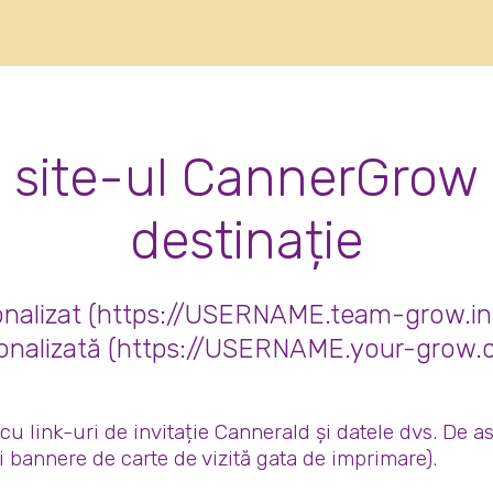
gs in roman real-time
 site-ul CannerGrow
destinație
onalizat (https://USERNAME.team-grow.info
onalizată (https://USERNAME.your-grow.
i cu link-uri de invitație Cannerald și datele dvs. De 
 bannere de carte de vizită gata de imprimare).