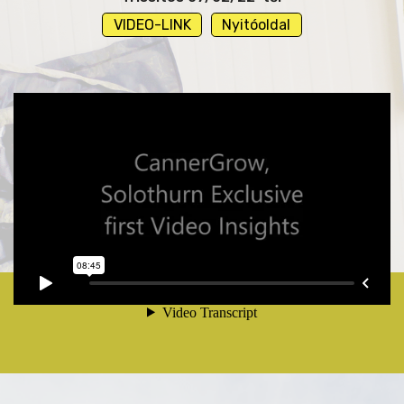
VIDEO-LINK
Nyitóoldal