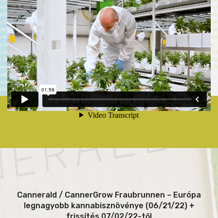
Cannerald / CannerGrow Fraubrunnen – Európa
legnagyobb kannabisznövénye (06/21/22) +
frissítés 07/02/22-től