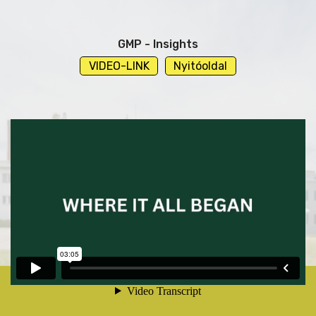
GMP - Insights
VIDEO-LINK
Nyitóoldal