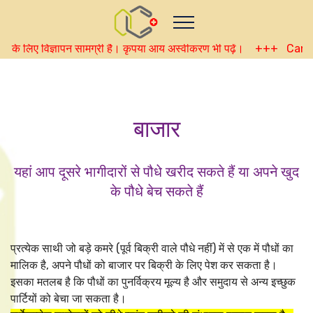
Nutze das POtential deiner Kryptowährungen
Geld verdienen - Info
Monitor your performance and
earnings in bharatiya real-time
लिए विज्ञापन सामग्री है। कृपया आय अस्वीकरण भी पढ़ें। +++ Cannerald
view Skainet Channel on Youtube
bharatiya - Skainet
Systems
Live Traffic Feed
बाजार
A visitor from
Beijing
viewed "
•
CannerGrow by Cannerald -
CannerGrow…
"
2 mins ago
Get Script
Real Time
Tracking ON
यहां आप दूसरे भागीदारों से पौधे खरीद सकते हैं या अपने खुद
के पौधे बेच सकते हैं
प्रत्येक साथी जो बड़े कमरे (पूर्व बिक्री वाले पौधे नहीं) में से एक में पौधों का
मालिक है, अपने पौधों को बाजार पर बिक्री के लिए पेश कर सकता है।
इसका मतलब है कि पौधों का पुनर्विक्रय मूल्य है और समुदाय से अन्य इच्छुक
पार्टियों को बेचा जा सकता है।