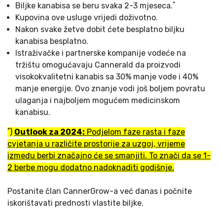
*
Biljke kanabisa se beru svaka 2-3 mjeseca.
Kupovina ove usluge vrijedi doživotno.
Nakon svake žetve dobit ćete besplatno biljku
kanabisa besplatno.
Istraživačke i partnerske kompanije vodeće na
tržištu omogućavaju Cannerald da proizvodi
visokokvalitetni kanabis sa 30% manje vode i 40%
manje energije. Ovo znanje vodi još boljem povratu
ulaganja i najboljem mogućem medicinskom
kanabisu.
*
)
Outlook za 2024:
Podjelom faze rasta i faze
cvjetanja u različite prostorije za uzgoj, vrijeme
između berbi značajno će se smanjiti. To znači da se 1-
2 berbe mogu dodatno nadoknaditi godišnje.
Postanite član CannerGrow-a već danas i počnite
iskorištavati prednosti vlastite biljke.