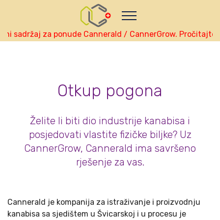
Nutze das POtential deiner Kryptowährungen
Geld verdienen - Info
Monitor your performance and
earnings in bosanski real-time
 sadržaj za ponude Cannerald / CannerGrow. Pročitajte i i
view Skainet Channel on Youtube
bosanski - Skainet
Systems
Live Traffic Feed
Otkup pogona
A visitor from
Danzhou, Hainan
viewed "
• CannerGrow by Cannerald -…
"
22 mins ago
Get Script
Real Time
Tracking ON
Želite li biti dio industrije kanabisa i
posjedovati vlastite fizičke biljke? Uz
CannerGrow, Cannerald ima savršeno
rješenje za vas.
Cannerald je kompanija za istraživanje i proizvodnju
kanabisa sa sjedištem u Švicarskoj i u procesu je