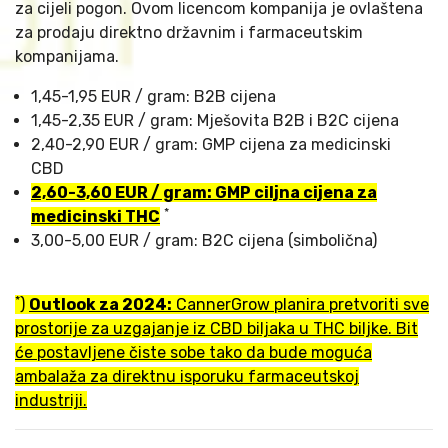
za cijeli pogon. Ovom licencom kompanija je ovlaštena
za prodaju direktno državnim i farmaceutskim
kompanijama.
1,45-1,95 EUR / gram: B2B cijena
1,45-2,35 EUR / gram: Mješovita B2B i B2C cijena
2,40-2,90 EUR / gram: GMP cijena za medicinski
CBD
2,60-3,60 EUR / gram: GMP ciljna cijena za
*
medicinski THC
3,00-5,00 EUR / gram: B2C cijena (simbolična)
*
)
Outlook za 2024:
CannerGrow planira pretvoriti sve
prostorije za uzgajanje iz CBD biljaka u THC biljke. Bit
će postavljene čiste sobe tako da bude moguća
ambalaža za direktnu isporuku farmaceutskoj
industriji.