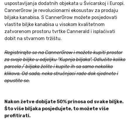
uspostavljanja dodatnih objekata u Švicarskoj i Europi.
CannerGrow je revolucionarni ekosustav za prodaju
biljaka kanabisa. S CannerGrow možete posjedovati
vlastite biljke kanabisa u visokom kvalitetnom
zatvorenom prostoru tvrtke Cannerald i isplaćivati ​​
dobit na stvarnom tržištu.
Registrirajte se na CannerGrow i možete kupiti prostor
za svoje biljke u odjeljku "Kupnja biljaka". Odlučite koliko
parcela / biljaka želite i kupite ih sa samo nekoliko
klikova. Od sada, neka stručnjaci rade dok sjednete i
opustite se.
Nakon žetve dobijate 50% prinosa od svake biljke.
Što više biljaka posjedujete, to možete više
profitirati.